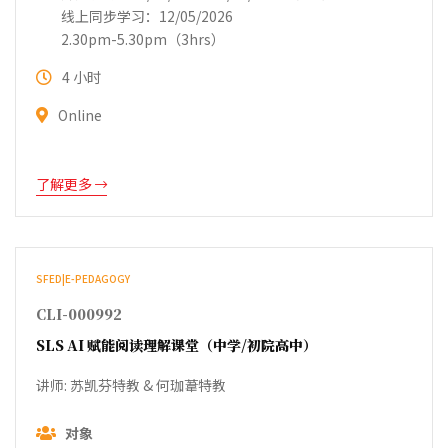
线上同步学习：12/05/2026
2.30pm-5.30pm（3hrs）
4 小时
Online
了解更多
SFED|E-PEDAGOGY
CLI-000992
SLS AI 赋能阅读理解课堂（中学/初院高中）
讲师: 苏凯芬特教 & 何珈葦特教
对象