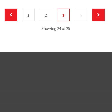
1
2
3
4
Showing 24 of 25