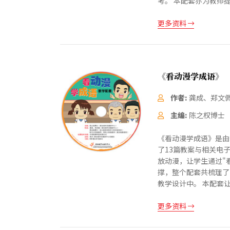
考。 本配套亦为教师
更多资料
《看动漫学成语》
作者:
龚成、郑文
主编:
陈之权博士
《看动漫学成语》是由
了13篇教案与相关电
放动漫，让学生通过"
撑，整个配套共梳理了
教学设计中。 本配套
更多资料