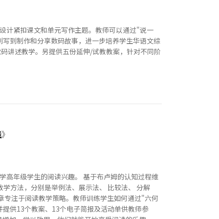
设计紧扣课文和单元写作主题。教师可以通过"说一
从说到写到制作和分享数码故事，进一步培养学生华语文综
数码讲述教学。另提供五份延伸/试教教案，针对不同阶
践》
学高年级学生的阅读兴趣。 基于布卢姆的认知过程维
学方法，分别是举例法、展示法、 比较法、 分解
二章专注于阅读教学策略。教师训练学生如何通过"六何
并提供13个教案、13个电子简报及活动单供教师参