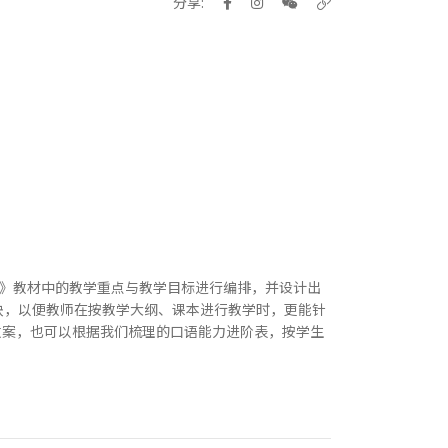
分享:
伴》教材中的教学重点与教学目标进行编排，并设计出
版块，以便教师在按教学大纲、课本进行教学时，更能针
教案，也可以根据我们梳理的口语能力进阶表，按学生