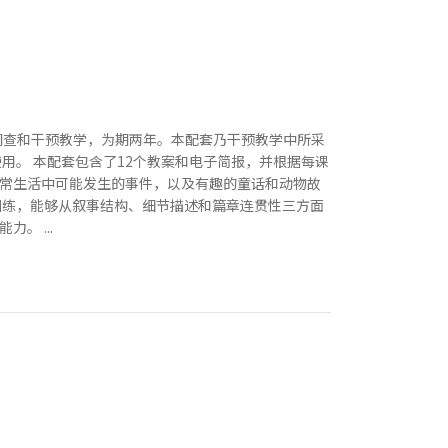
调查和干预教学，为期两年。本配套乃干预教学中所采
用。 本配套包含了12个教案和电子简报，并根据每课
常生活中可能发生的事件，以及有趣的童话和动物故
训练，能够从叙事结构、细节描述和篇章连贯性三方面
。 ...