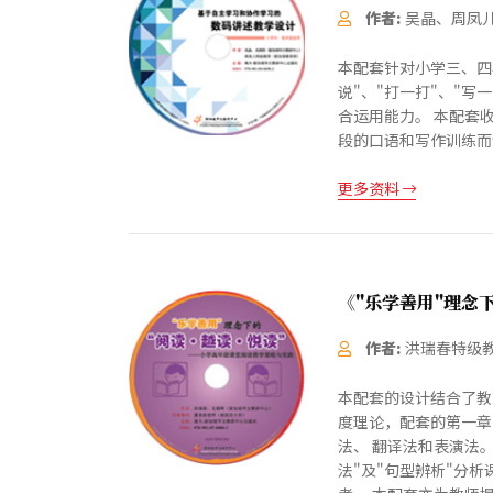
作者:
吴晶、周凤
本配套针对小学三、四
说"、"打一打"、"
合运用能力。 本配套
段的口语和写作训练而
更多资料
《"乐学善用"理念
作者:
洪瑞春特级
本配套的设计结合了教
度理论，配套的第一章
法、 翻译法和表演法
法"及"句型辨析"分