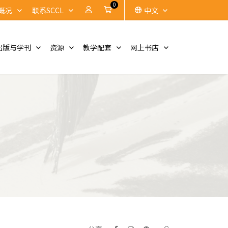
0
账户
Cart
概况
联系SCCL
中文
出版与学刊
资源
教学配套
网上书店