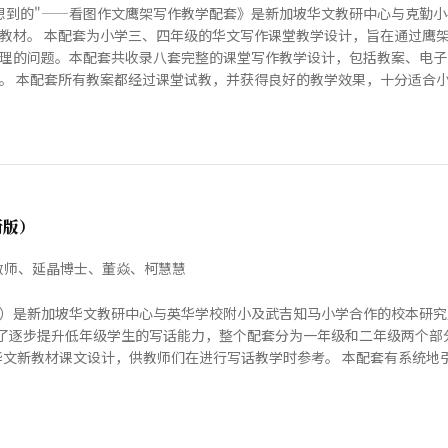
"想到的"——看图作文鹰架写作教学配套》是新加坡华文教研中心与克勤
教材。 本配套为小学三、四年级的华文写作课堂教学设计，旨在通过鹰
理的问题。本配套共收录八套完整的课堂写作教学设计，包括教案、电子
。 本配套所有教案都经过课堂试教，并获得良好的教学效果，十分适合小学中
新版）
教师、延晶博士、董焱、柯慧慧
）是新加坡华文教研中心与英华学校附小及武吉知马小学合作的校本研究
为了逐步提升低年级学生的写话能力，整个配套分为一年级和二年级两个部
学华文新教材课文设计，供教师们在进行写话教学时参考。 本配套有系统