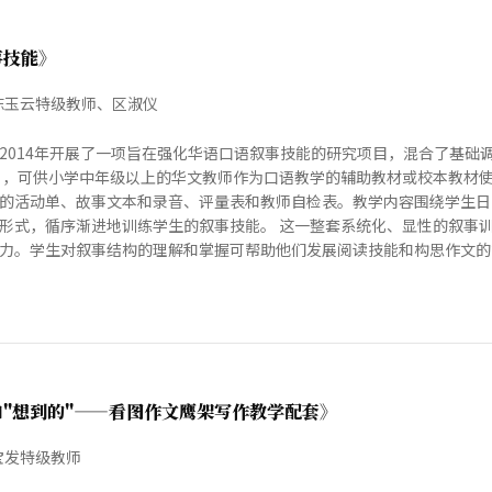
事技能》
陈玉云特级教师、区淑仪
2014年开展了一项旨在强化华语口语叙事技能的研究项目，混合了基础
 ，可供小学中年级以上的华文教师作为口语教学的辅助教材或校本教材使
的活动单、故事文本和录音、评量表和教师自检表。教学内容围绕学生日
形式，循序渐进地训练学生的叙事技能。 这一整套系统化、显性的叙事
力。学生对叙事结构的理解和掌握可帮助他们发展阅读技能和构思作文的能力
和"想到的"——看图作文鹰架写作教学配套》
宝发特级教师