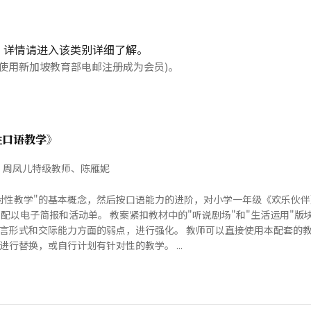
，详情请进入该类别详细了解。
使用新加坡教育部电邮注册成为会员)。
性口语教学》
、周凤儿特级教师、陈雁妮
对性教学"的基本概念，然后按口语能力的进阶，对小学一年级《欢乐伙
，配以电子简报和活动单。 教案紧扣教材中的"听说剧场"和"生活运用"
言形式和交际能力方面的弱点，进行强化。 教师可以直接使用本配套的
行替换，或自行计划有针对性的教学。 ...