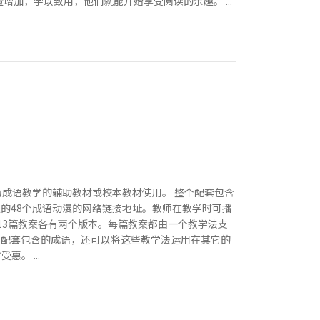
加，学以致用，他们就能开始享受阅读的乐趣。 ...
成语教学的辅助教材或校本教材使用。 整个配套包含
的48个成语动漫的网络链接地址。教师在教学时可播
的13篇教案各有两个版本。每篇教案都由一个教学法支
本配套包含的成语，还可以将这些教学法运用在其它的
。 ...