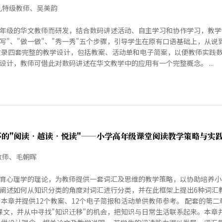
儿特级教师、吴美韵
年级的华文教师而研发，结合数码讲述活动、自主学习和协作学习，教学
写一写"、"做一做"、"秀一秀"五个步骤，引导学生在原有口语基础上，
收录四套完整的教学设计，包括教案、活动单和电子简案，以便教师实践
设计，教师可借此对数码讲述在华文教学中的应用有一个完整概念。 ...
下的"阅读•越读•悦读"——小学高年级课堂阅读教学策略与实
教师、毛朝晖
育心理学的理论，为教师提供一套词汇及思维的教学策略，以协助培养小
阐述如何从知识分类的角度对词汇进行分类，并在此框架上提出6种词汇教
。本章并提供12个教案、12个电子简报和活动单供教师参考。 配套的第
析课文，并从中寻找"知识迁移"的机会，把知识与日常生活联系起来。本章