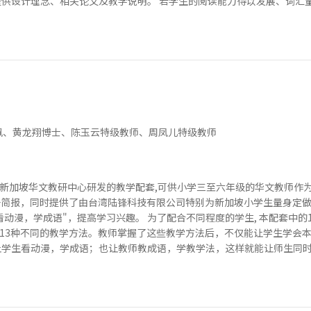
提供设计理念、相关论文及教学说明。 若学生的阅读能力得以发展、词汇量增
佩、黄龙翔博士、陈玉云特级教师、周凤儿特级教师
新加坡华文教研中心研发的教学配套,可供小学三至六年级的华文教师作为
子简报，同时提供了由台湾陆锋科技有限公司特别为新加坡小学生量身定做
看动漫，学成语"，提高学习兴趣。 为了配合不同程度的学生, 本配套中
13种不同的教学方法。教师掌握了这些教学方法后，不仅能让学生学会
让学生看动漫，学成语；也让教师教成语，学教学法，这样就能让师生同时受惠