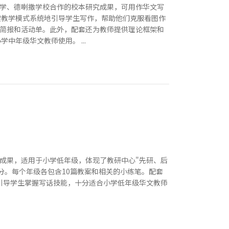
小学、德喇撒学校合作的校本研究成果，可用作华文写
架教学模式系统地引导学生写作，帮助他们克服看图作
简报和活动单。此外，配套还为教师提供理论框架和
年级华文教师使用。 ...
成果，适用于小学低年级，体现了教研中心"先研、后
分。每个年级各包含10篇教案和相关的小练笔。配套
地引导学生掌握写话技能，十分适合小学低年级华文教师