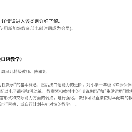
，详情请进入该类别详细了解。
使用新加坡教育部电邮注册成为会员)。
性口语教学》
、周凤儿特级教师、陈雁妮
对性教学"的基本概念，然后按口语能力的进阶，对小学一年级《欢乐伙
，配以电子简报和活动单。 教案紧扣教材中的"听说剧场"和"生活运用"
言形式和交际能力方面的弱点，进行强化。 教师可以直接使用本配套的
行替换，或自行计划有针对性的教学。 ...