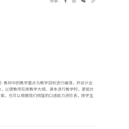
分享:
伴》教材中的教学重点与教学目标进行编排，并设计出
版块，以便教师在按教学大纲、课本进行教学时，更能针
教案，也可以根据我们梳理的口语能力进阶表，按学生