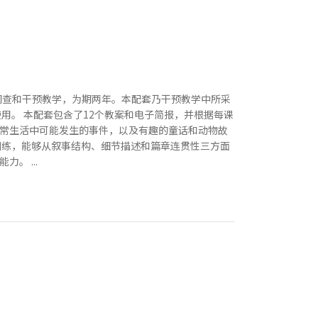
调查和干预教学，为期两年。本配套乃干预教学中所采
用。 本配套包含了12个教案和电子简报，并根据每课
常生活中可能发生的事件，以及有趣的童话和动物故
训练，能够从叙事结构、细节描述和篇章连贯性三方面
。 ...