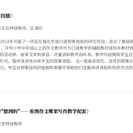
事技能》
陈玉云特级教师、区淑仪
2014年开展了一项旨在强化华语口语叙事技能的研究项目，混合了基础
 ，可供小学中年级以上的华文教师作为口语教学的辅助教材或校本教材使
的活动单、故事文本和录音、评量表和教师自检表。教学内容围绕学生日
形式，循序渐进地训练学生的叙事技能。 这一整套系统化、显性的叙事
力。学生对叙事结构的理解和掌握可帮助他们发展阅读技能和构思作文的能力
和"想到的"——看图作文鹰架写作教学配套》
宝发特级教师