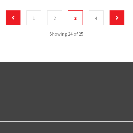
1
2
3
4
Showing 24 of 25