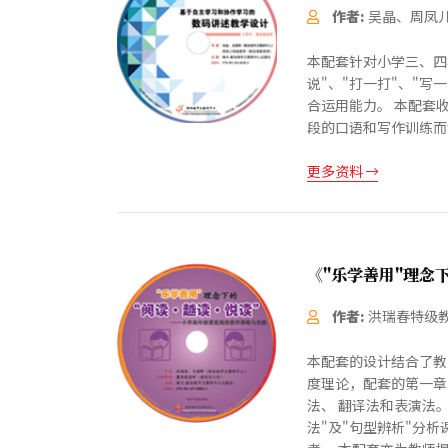
作者:
吴晶、周凤
本配套针对小学三、四
说"、"打一打"、"
合运用能力。 本配套
段的口语和写作训练而
更多资料
《"乐学善用"理念
作者:
洪瑞春特级
本配套的设计结合了教
度理论，配套的第一章
法、 翻译法和表演法
法"及"句型辨析"分