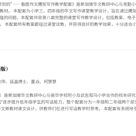
"想到的"——看图作文鹰架写作教学配套》是新加坡华文教研中心与克勤
教材。 本配套为小学三、四年级的华文写作课堂教学设计，旨在通过鹰
理的问题。本配套共收录八套完整的课堂写作教学设计，包括教案、电子
。 本配套所有教案都经过课堂试教，并获得良好的教学效果，十分适合小学中
新版）
教师、延晶博士、董焱、柯慧慧
）是新加坡华文教研中心与英华学校附小及武吉知马小学合作的校本研究
为了逐步提升低年级学生的写话能力，整个配套分为一年级和二年级两个部
学华文新教材课文设计，供教师们在进行写话教学时参考。 本配套有系统