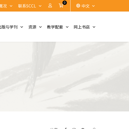
0
账户
Cart
概况
联系SCCL
中文
出版与学刊
资源
教学配套
网上书店