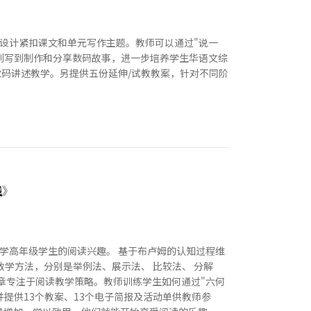
设计紧扣课文和单元写作主题。教师可以通过"说一
从说到写到制作和分享数码故事，进一步培养学生华语文综
数码讲述教学。另提供五份延伸/试教教案，针对不同阶
践》
学高年级学生的阅读兴趣。 基于布卢姆的认知过程维
学方法，分别是举例法、展示法、 比较法、 分解
二章专注于阅读教学策略。教师训练学生如何通过"六何
并提供13个教案、13个电子简报及活动单供教师参