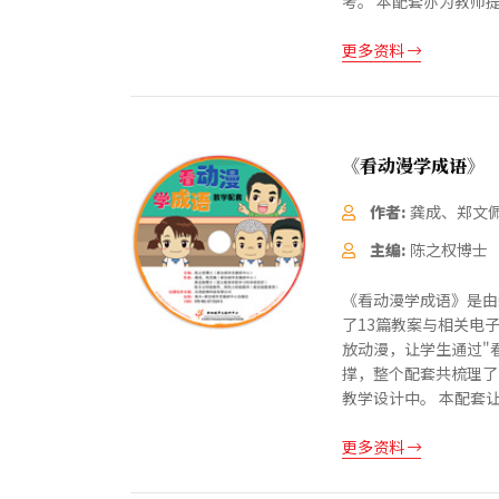
考。 本配套亦为教师
更多资料
《看动漫学成语》
作者:
龚成、郑文
主编:
陈之权博士
《看动漫学成语》是由
了13篇教案与相关电
放动漫，让学生通过"
撑，整个配套共梳理了
教学设计中。 本配套
更多资料