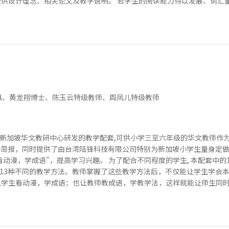
提供设计理念、相关论文及教学说明。 若学生的阅读能力得以发展、词汇量增
佩、黄龙翔博士、陈玉云特级教师、周凤儿特级教师
新加坡华文教研中心研发的教学配套,可供小学三至六年级的华文教师作为
子简报，同时提供了由台湾陆锋科技有限公司特别为新加坡小学生量身定做
看动漫，学成语"，提高学习兴趣。 为了配合不同程度的学生, 本配套中
13种不同的教学方法。教师掌握了这些教学方法后，不仅能让学生学会
让学生看动漫，学成语；也让教师教成语，学教学法，这样就能让师生同时受惠