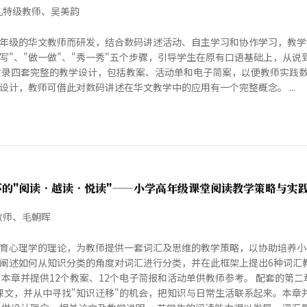
儿特级教师、吴美韵
年级的华文教师而研发，结合数码讲述活动、自主学习和协作学习，教学
写一写"、"做一做"、"秀一秀"五个步骤，引导学生在原有口语基础上，
收录四套完整的教学设计，包括教案、活动单和电子简案，以便教师实践
设计，教师可借此对数码讲述在华文教学中的应用有一个完整概念。 ...
下的"阅读•越读•悦读"——小学高年级课堂阅读教学策略与实
教师、毛朝晖
育心理学的理论，为教师提供一套词汇及思维的教学策略，以协助培养小
阐述如何从知识分类的角度对词汇进行分类，并在此框架上提出6种词汇教
。本章并提供12个教案、12个电子简报和活动单供教师参考。 配套的第
析课文，并从中寻找"知识迁移"的机会，把知识与日常生活联系起来。本章