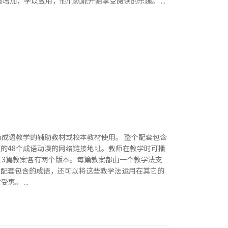
加，学以致用，他们就能开始享受阅读的乐趣。 ...
成语教学的辅助教材或校本教材使用。 整个配套包含
的48个成语动漫的网络链接地址。教师在教学时可播
的13篇教案各有两个版本。每篇教案都由一个教学法支
本配套包含的成语，还可以将这些教学法运用在其它的
。 ...