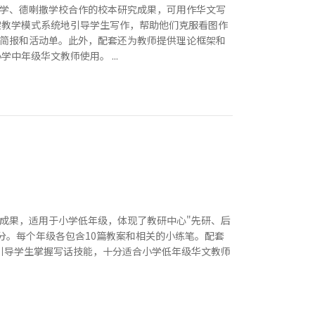
小学、德喇撒学校合作的校本研究成果，可用作华文写
架教学模式系统地引导学生写作，帮助他们克服看图作
简报和活动单。此外，配套还为教师提供理论框架和
年级华文教师使用。 ...
成果，适用于小学低年级，体现了教研中心"先研、后
分。每个年级各包含10篇教案和相关的小练笔。配套
地引导学生掌握写话技能，十分适合小学低年级华文教师