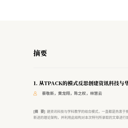
摘要
1. 从TPACK的模式反思创建资讯科技
蔡敬新，黄龙翔，陈之权，林慧云
[摘 要]
建资讯科技与学科教学的结合模式，一直都是热衷于推行学习资
新进的理论架构，并利用此结构对本次特刊所录取的文章进行剖