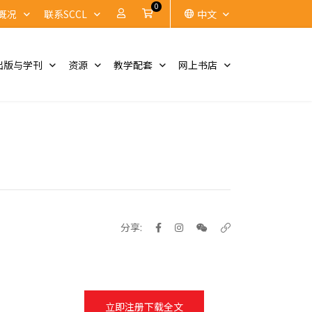
0
账户
Cart
概况
联系SCCL
中文
出版与学刊
资源
教学配套
网上书店
分享:
立即注册下载全文